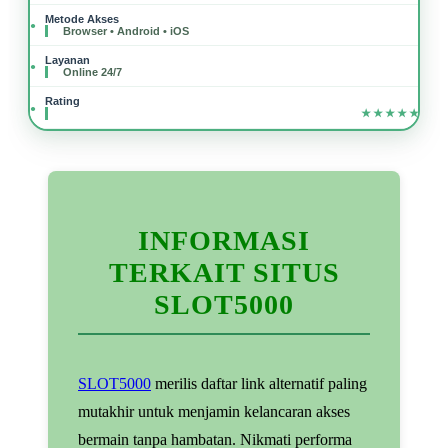
Metode Akses
Browser • Android • iOS
Layanan
Online 24/7
Rating
INFORMASI
TERKAIT SITUS
SLOT5000
SLOT5000
merilis daftar link alternatif paling
mutakhir untuk menjamin kelancaran akses
bermain tanpa hambatan. Nikmati performa