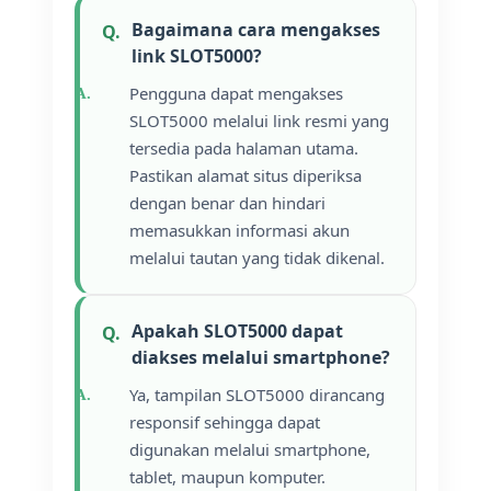
Bagaimana cara mengakses
link SLOT5000?
Pengguna dapat mengakses
SLOT5000 melalui link resmi yang
tersedia pada halaman utama.
Pastikan alamat situs diperiksa
dengan benar dan hindari
memasukkan informasi akun
melalui tautan yang tidak dikenal.
Apakah SLOT5000 dapat
diakses melalui smartphone?
Ya, tampilan SLOT5000 dirancang
responsif sehingga dapat
digunakan melalui smartphone,
tablet, maupun komputer.