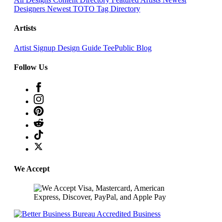
Designers
Newest TOTO
Tag Directory
Artists
Artist Signup
Design Guide
TeePublic Blog
Follow Us
We Accept