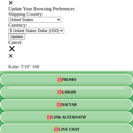
Update Your Browsing Preferences
Shipping Country:
Currency:
Cancel
Katie:
5'10"
160
PROMO
Select your person:
Male
Female
LOGIN
Height
Short
Med
Tall
DAFTAR
Weight
Slim
Avg
Heavy
LINK ALTERNATIF
View Size Chart
LIVE CHAT