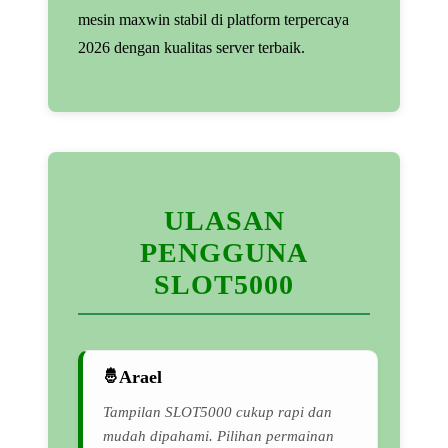
mesin maxwin stabil di platform terpercaya
2026 dengan kualitas server terbaik.
ULASAN
PENGGUNA
SLOT5000
Arael
Tampilan SLOT5000 cukup rapi dan
mudah dipahami. Pilihan permainan