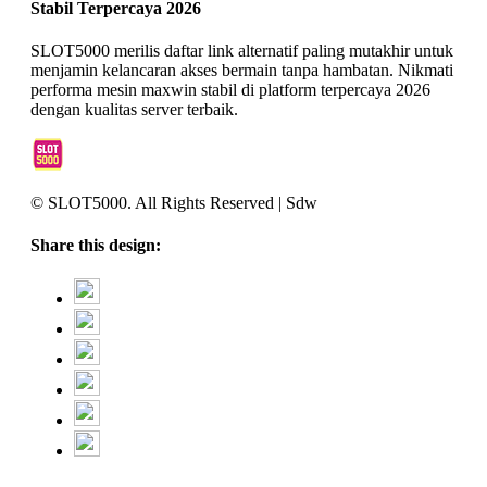
Stabil Terpercaya 2026
SLOT5000 merilis daftar link alternatif paling mutakhir untuk
menjamin kelancaran akses bermain tanpa hambatan. Nikmati
performa mesin maxwin stabil di platform terpercaya 2026
dengan kualitas server terbaik.
©
SLOT5000. All Rights Reserved | Sdw
Share this design: