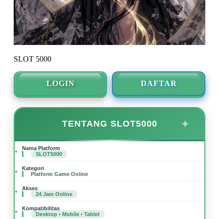
SLOT 5000
LOGIN
DAFTAR
TENTANG SLOT5000
Nama Platform
SLOT5000
Kategori
Platform Game Online
Akses
24 Jam Online
Kompatibilitas
Desktop • Mobile • Tablet