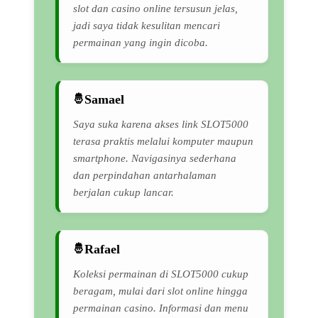
slot dan casino online tersusun jelas,
jadi saya tidak kesulitan mencari
permainan yang ingin dicoba.
Samael
Saya suka karena akses link SLOT5000
terasa praktis melalui komputer maupun
smartphone. Navigasinya sederhana
dan perpindahan antarhalaman
berjalan cukup lancar.
Rafael
Koleksi permainan di SLOT5000 cukup
beragam, mulai dari slot online hingga
permainan casino. Informasi dan menu