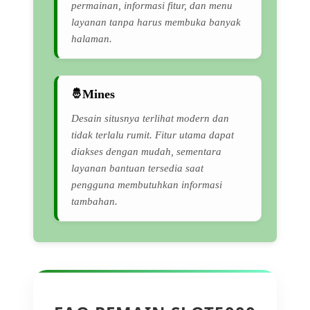
permainan, informasi fitur, dan menu
layanan tanpa harus membuka banyak
halaman.
Mines
Desain situsnya terlihat modern dan
tidak terlalu rumit. Fitur utama dapat
diakses dengan mudah, sementara
layanan bantuan tersedia saat
pengguna membutuhkan informasi
tambahan.